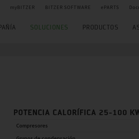
myBITZER
BITZER SOFTWARE
ePARTS
Doc
PAÑÍA
SOLUCIONES
PRODUCTOS
A
POTENCIA CALORÍFICA 25-100 K
Compresores
Grupos de condensación