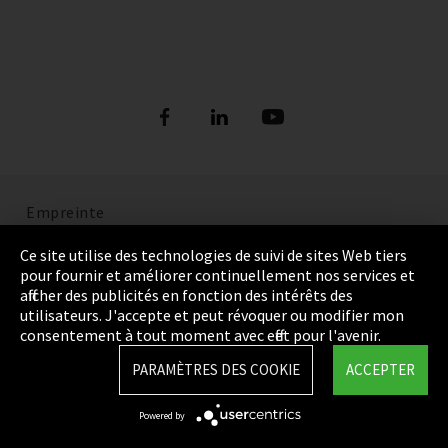
Empreinte
Politique de confidentialité
Ce site utilise des technologies de suivi de sites Web tiers
pour fournir et améliorer continuellement nos services et
Cookie Settings
afficher des publicités en fonction des intérêts des
utilisateurs. J'accepte et peut révoquer ou modifier mon
Termes et Conditions
consentement à tout moment avec effet pour l'avenir.
Plan du site
PARAMÈTRES DES COOKIE
ACCEPTER
Integrity Line
Powered by
EmpCo directives