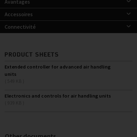
Avantages
Accessoires
Connectivité
PRODUCT SHEETS
Extended controller for advanced air handling
units
( 549 KB )
Electronics and controls for air handling units
( 939 KB )
Other documents