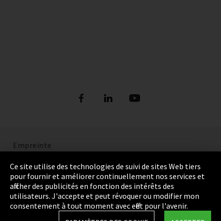
Empreinte
Politique de confidentialité
Ce site utilise des technologies de suivi de sites Web tiers
pour fournir et améliorer continuellement nos services et
Cookie Settings
afficher des publicités en fonction des intérêts des
utilisateurs. J'accepte et peut révoquer ou modifier mon
Termes et Conditions
consentement à tout moment avec effet pour l'avenir.
Plan du site