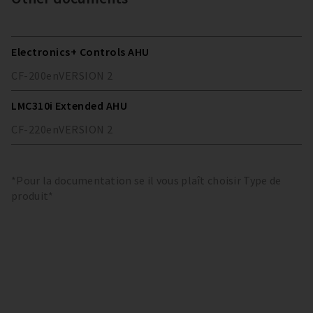
Electronics+ Controls AHU
CF-200
en
VERSION
2
LMC310i Extended AHU
CF-220
en
VERSION
2
*Pour la documentation se il vous plaît choisir Type de
produit*