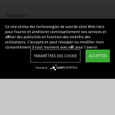
Empreinte
Politique de confidentialité
Ce site utilise des technologies de suivi de sites Web tiers
pour fournir et améliorer continuellement nos services et
Cookie Settings
afficher des publicités en fonction des intérêts des
utilisateurs. J'accepte et peut révoquer ou modifier mon
Termes et Conditions
consentement à tout moment avec effet pour l'avenir.
Plan du site
PARAMÈTRES DES COOKIE
ACCEPTER
Integrity Line
Powered by
EmpCo directives