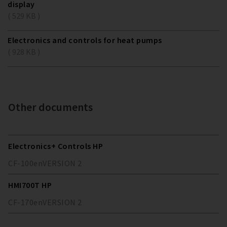
display
( 529 KB )
Electronics and controls for heat pumps
( 928 KB )
Other documents
Electronics+ Controls HP
CF-100
en
VERSION
2
HMI700T HP
CF-170
en
VERSION
2