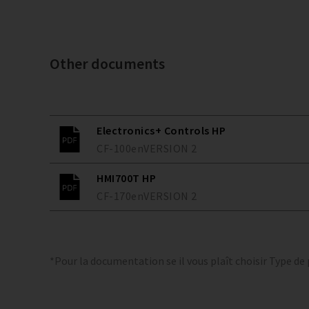
Other documents
Electronics+ Controls HP
CF-100
en
VERSION
2
HMI700T HP
CF-170
en
VERSION
2
*Pour la documentation se il vous plaît choisir Type de