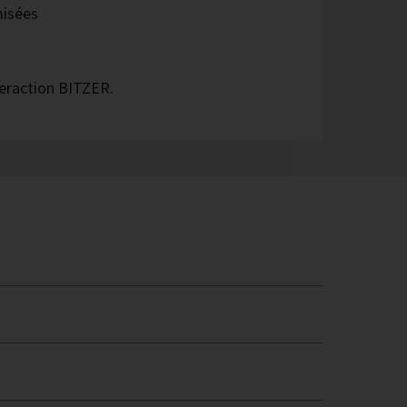
misées
teraction BITZER.