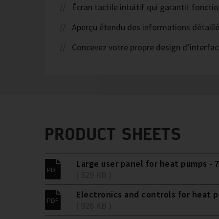
Écran tactile intuitif qui garantit fonc
Aperçu étendu des informations détaill
Concevez votre propre design d’interface
PRODUCT SHEETS
Large user panel for heat pumps - 7
( 529 KB )
Electronics and controls for heat 
( 928 KB )