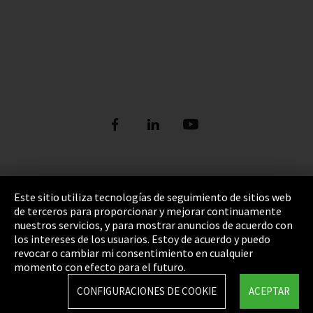
Pie de imprenta
Este sitio utiliza tecnologías de seguimiento de sitios web
de terceros para proporcionar y mejorar continuamente
Política de privacidad
nuestros servicios, y para mostrar anuncios de acuerdo con
los intereses de los usuarios. Estoy de acuerdo y puedo
Cookie Settings
revocar o cambiar mi consentimiento en cualquier
Términos y Condiciones
momento con efecto para el futuro.
Mapa del sitio
CONFIGURACIONES DE COOKIE
ACEPTAR
Integrity Line