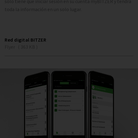
sólo tiene que iniciar sesión en su cuenta myBITZER y tendrá
toda la información en un solo lugar.
Red digital BITZER
Flyer ( 363 KB )