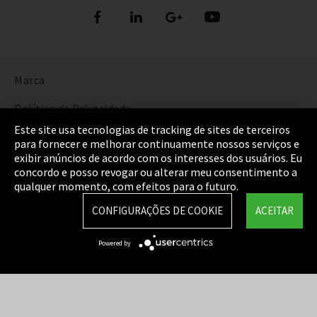
Marca
Política de Privacidade
Este site usa tecnologias de tracking de sites de terceiros
Cookie Settings
para fornecer e melhorar continuamente nossos serviços e
exibir anúncios de acordo com os interesses dos usuários. Eu
Termos e Condições
concordo e posso revogar ou alterar meu consentimento a
qualquer momento, com efeitos para o futuro.
Mapa do Site
CONFIGURAÇÕES DE COOKIE
ACEITAR
Integrity Line
Powered by
EmpCo diretivas