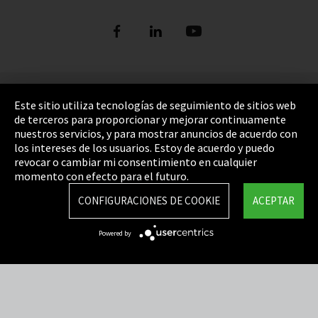
Pie de imprenta
Este sitio utiliza tecnologías de seguimiento de sitios web
de terceros para proporcionar y mejorar continuamente
Política de privacidad
nuestros servicios, y para mostrar anuncios de acuerdo con
los intereses de los usuarios. Estoy de acuerdo y puedo
Cookie Settings
revocar o cambiar mi consentimiento en cualquier
Términos y Condiciones
momento con efecto para el futuro.
Mapa del sitio
CONFIGURACIONES DE COOKIE
ACEPTAR
Integrity Line
Powered by
EmpCo directivas