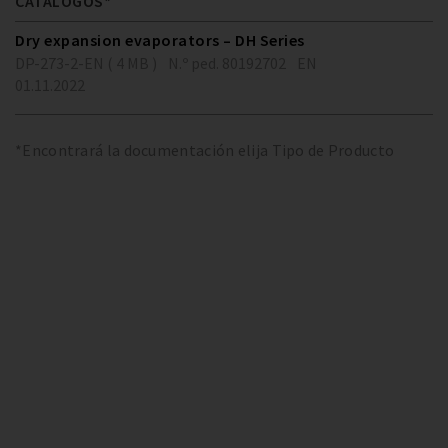
CATÁLOGOS*
Dry expansion evaporators – DH Series
DP-273-2-EN ( 4 MB )
N.º ped. 80192702
EN
01.11.2022
*Encontrará la documentación elija Tipo de Producto