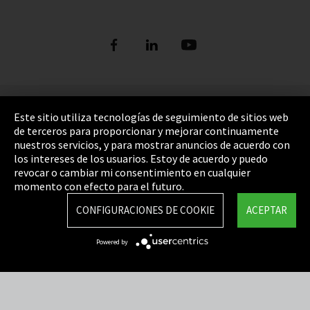
Pie de imprenta
Este sitio utiliza tecnologías de seguimiento de sitios web
de terceros para proporcionar y mejorar continuamente
Política de privacidad
nuestros servicios, y para mostrar anuncios de acuerdo con
los intereses de los usuarios. Estoy de acuerdo y puedo
Cookie Settings
revocar o cambiar mi consentimiento en cualquier
Términos y Condiciones
momento con efecto para el futuro.
Mapa del sitio
CONFIGURACIONES DE COOKIE
ACEPTAR
Integrity Line
Powered by
EmpCo directivas