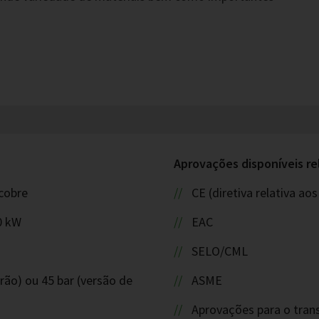
Aprovações disponíveis re
cobre
CE (diretiva relativa a
0 kW
EAC
SELO/CML
rão) ou 45 bar (versão de
ASME
Aprovações para o tran