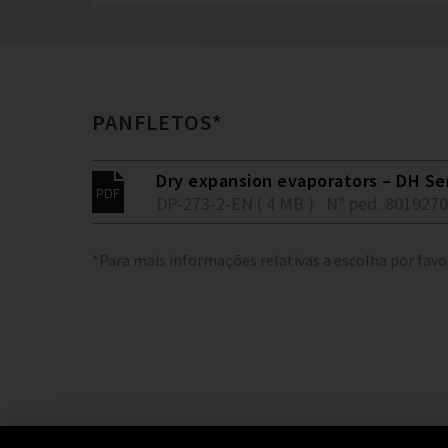
PANFLETOS*
Dry expansion evaporators – DH Se
DP-273-2-EN ( 4 MB )
Nº ped. 801927
*Para mais informações relativas a escolha por favo