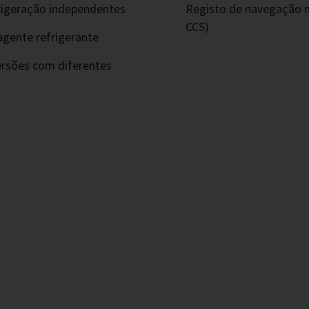
efrigeração independentes
Registo de navegação m
CCS)
agente refrigerante
ersões com diferentes