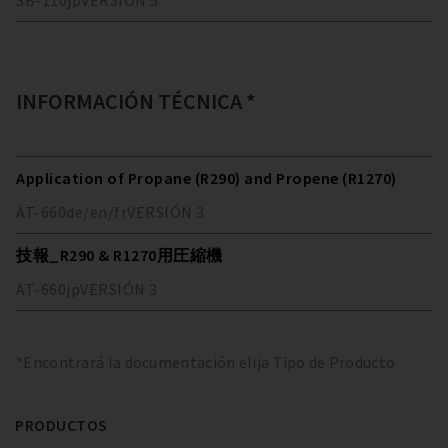
SB-110
jp
VERSIÓN
5
INFORMACIÓN TÉCNICA *
Application of Propane (R290) and Propene (R1270)
AT-660
de/en/fr
VERSIÓN
3
技報_R290 & R1270用圧縮機
AT-660
jp
VERSIÓN
3
*Encontrará la documentación elija Tipo de Producto
PRODUCTOS