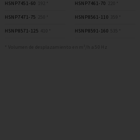
HSNP7451-60
192 *
HSNP7461-70
220 *
HSNP7471-75
250 *
HSNP8561-110
359 *
HSNP8571-125
410 *
HSNP8591-160
535 *
* Volumen de desplazamiento en m³/h a 50 Hz