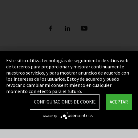
Pie de imprenta
Este sitio utiliza tecnologías de seguimiento de sitios web
de terceros para proporcionar y mejorar continuamente
Política de privacidad
nuestros servicios, y para mostrar anuncios de acuerdo con
los intereses de los usuarios. Estoy de acuerdo y puedo
Cookie Settings
revocar o cambiar mi consentimiento en cualquier
Términos y Condiciones
momento con efecto para el futuro.
Mapa del sitio
CONFIGURACIONES DE COOKIE
ACEPTAR
Integrity Line
Powered by
EmpCo directivas