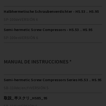
Halbhermetische Schraubenverdichter - HS.53 .. HS.95
SP-100
de
VERSIÓN
6
Semi-hermetic Screw Compressors - HS.53 .. HS.95
SP-100
en
VERSIÓN
6
MANUAL DE INSTRUCCIONES *
Semi-hermetic Screw Compressors Series HS.53 .. HS.95
SB-110
de/en/fr
VERSIÓN
5
取説_半スクリ_HS85_95