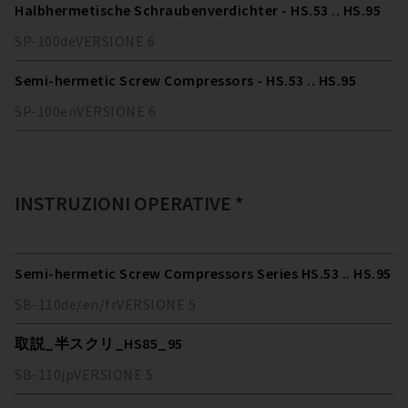
Halbhermetische Schraubenverdichter - HS.53 .. HS.95
SP-100
de
VERSIONE
6
Semi-hermetic Screw Compressors - HS.53 .. HS.95
SP-100
en
VERSIONE
6
INSTRUZIONI OPERATIVE *
Semi-hermetic Screw Compressors Series HS.53 .. HS.95
SB-110
de/en/fr
VERSIONE
5
取説_半スクリ_HS85_95
SB-110
jp
VERSIONE
5