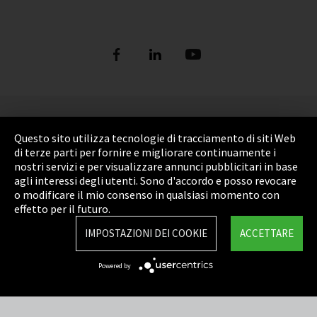
Informazione legale
Questo sito utilizza tecnologie di tracciamento di siti Web
Privacy Policy
di terze parti per fornire e migliorare continuamente i
nostri servizi e per visualizzare annunci pubblicitari in base
Cookie Settings
agli interessi degli utenti. Sono d'accordo e posso revocare
o modificare il mio consenso in qualsiasi momento con
Termini e Condizioni
effetto per il futuro.
Sitemap
IMPOSTAZIONI DEI COOKIE
ACCETTARE
Integrity Line
Powered by
EmpCo direttive