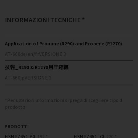
INFORMAZIONI TECNICHE *
Application of Propane (R290) and Propene (R1270)
AT-660
de/en/fr
VERSIONE
3
技報_R290 & R1270用圧縮機
AT-660
jp
VERSIONE
3
*Per ulteriori informazioni si prega di scegliere tipo di
prodotto
PRODOTTI
HSNP7451-60
192 *
HSNP7461-70
220 *