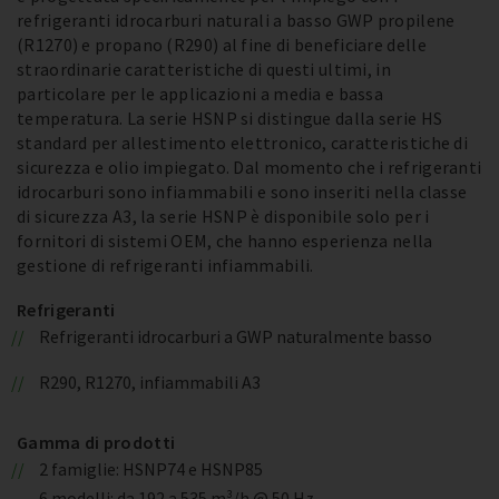
refrigeranti idrocarburi naturali a basso GWP propilene
(R1270) e propano (R290) al fine di beneficiare delle
straordinarie caratteristiche di questi ultimi, in
particolare per le applicazioni a media e bassa
temperatura. La serie HSNP si distingue dalla serie HS
standard per allestimento elettronico, caratteristiche di
sicurezza e olio impiegato. Dal momento che i refrigeranti
idrocarburi sono infiammabili e sono inseriti nella classe
di sicurezza A3, la serie HSNP è disponibile solo per i
fornitori di sistemi OEM, che hanno esperienza nella
gestione di refrigeranti infiammabili.
Refrigeranti
Refrigeranti idrocarburi a GWP naturalmente basso
R290, R1270, infiammabili A3
Gamma di prodotti
2 famiglie: HSNP74 e HSNP85
6 modelli: da 192 a 535 m³/h @ 50 Hz