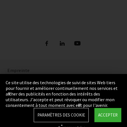
Empreinte
Politique de confidentialité
Ce site utilise des technologies de suivi de sites Web tiers
pour fournir et améliorer continuellement nos services et
Cookie Settings
afficher des publicités en fonction des intérêts des
utilisateurs. J'accepte et peut révoquer ou modifier mon
Termes et Conditions
consentement à tout moment avec effet pour l'avenir.
Plan du site
PARAMÈTRES DES COOKIE
ACCEPTER
Integrity Line