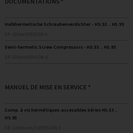
DOCUMENTATIONS *
Halbhermetische Schraubenverdichter - HS.53 .. HS.95
SP-100
de
VERSION
6
Semi-hermetic Screw Compressors - HS.53 .. HS.95
SP-100
en
VERSION
6
MANUEL DE MISE EN SERVICE *
Comp. à vis hermétiques-accessibles Séries HS.53 ..
HS.95
SB-110
de/en/fr
VERSION
5