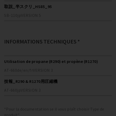
取説_半スクリ_HS85_95
SB-110
jp
VERSION
5
INFORMATIONS TECHNIQUES *
Utilisation de propane (R290) et propène (R1270)
AT-660
de/en/fr
VERSION
3
技報_R290 & R1270用圧縮機
AT-660
jp
VERSION
3
*Pour la documentation se il vous plaît choisir Type de
produit*