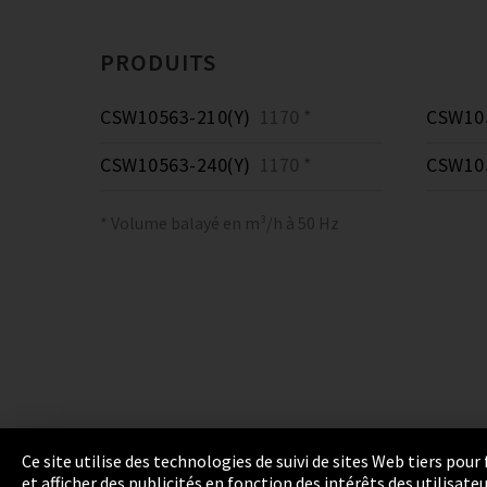
PRODUITS
CSW10563-210(Y)
1170 *
CSW105
CSW10563-240(Y)
1170 *
CSW105
* Volume balayé en m³/h à 50 Hz
Ce site utilise des technologies de suivi de sites Web tiers pou
et afficher des publicités en fonction des intérêts des utilisat