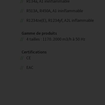
R134a, A1 ininflammable
R513A, R450A, A1 ininflammable
R1234ze(E), R1234yf, A2L inflammable
Gamme de produits
4 tailles : 1170..2000 m3/h à 50 Hz
Certifications
CE
EAC