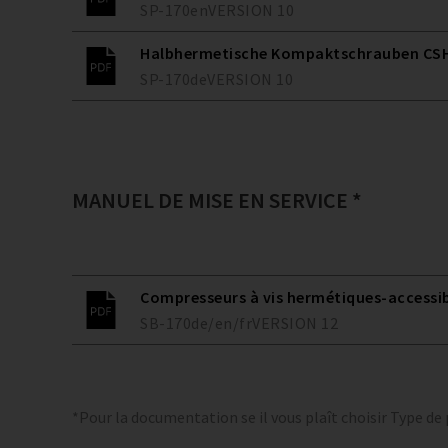
SP-170
en
VERSION
10
Halbhermetische Kompaktschrauben CSH
SP-170
de
VERSION
10
MANUEL DE MISE EN SERVICE *
Compresseurs à vis hermétiques-accessi
SB-170
de/en/fr
VERSION
12
*Pour la documentation se il vous plaît choisir Type de