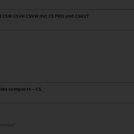
 CSW CSVH CSVW mit CS PRO und CSH2T
bles compacts – CS.
 produit*