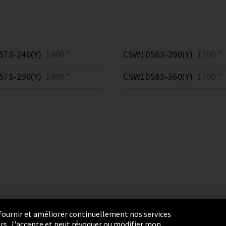
73-240(Y)
1400 *
CSW10583-290(Y)
1700 *
73-290(Y)
1400 *
CSW10583-360(Y)
1700 *
r fournir et améliorer continuellement nos services
eurs. J'accepte et peut révoquer ou modifier mon