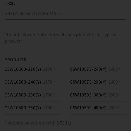
– CS.
SB-170
de/en/fr
VERSION
12
*Pour la documentation se il vous plaît choisir Type de
produit*
PRODUITS
CSW10563-210(Y)
1170 *
CSW10573-240(Y)
1400 *
CSW10563-240(Y)
1170 *
CSW10573-290(Y)
1400 *
CSW10583-290(Y)
1700 *
CSW10593-360(Y)
2000 *
CSW10583-360(Y)
1700 *
CSW10593-400(Y)
2000 *
* Volume balayé en m³/h à 50 Hz