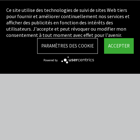
Politique de confidentialité
Ce site utilise des technologies de suivi de sites Web tiers
pour fournir et améliorer continuellement nos services et
Cookie Settings
afficher des publicités en fonction des intérêts des
utilisateurs. J'accepte et peut révoquer ou modifier mon
Termes et Conditions
consentement à tout moment avec effet pour l'avenir.
Plan du site
PARAMÈTRES DES COOKIE
ACCEPTER
Integrity Line
Powered by
EmpCo directives