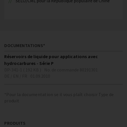
SELO/CML pour la République populaire de Chine
DOCUMENTATIONS*
Réservoirs de liquide pour applications avec
hydrocarbures - Série P
DP-341-1 ( 192 KB )
No. de commande 80191301
DE / EN / FR
01.09.2010
*Pour la documentation se il vous plaît choisir Type de
produit
PRODUITS