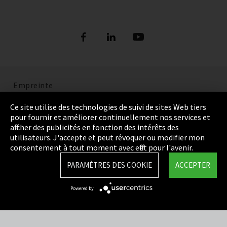
Empreinte
Politique de confidentialité
Ce site utilise des technologies de suivi de sites Web tiers
pour fournir et améliorer continuellement nos services et
Cookie Settings
afficher des publicités en fonction des intérêts des
utilisateurs. J'accepte et peut révoquer ou modifier mon
Termes et Conditions
consentement à tout moment avec effet pour l'avenir.
Plan du site
PARAMÈTRES DES COOKIE
ACCEPTER
Integrity Line
Powered by
EmpCo directives