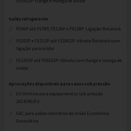
FS5502P: Flange e manga de soldar
Saída refrigerante
FS36P até FS78P, FS126P e FS128P: Ligação Rotalock
FS102P e FS152P até FS1602P: Válvula Rotalock com
ligação para soldar
FS2202P até FS5502P: Válvula com flange e manga de
soldar
Aprovações disponíveis para vasos sob pressão
EU Diretiva para equipamentos sob pressão
2014/68/EU
EAC para países membros da União Econômica
Eurasiática