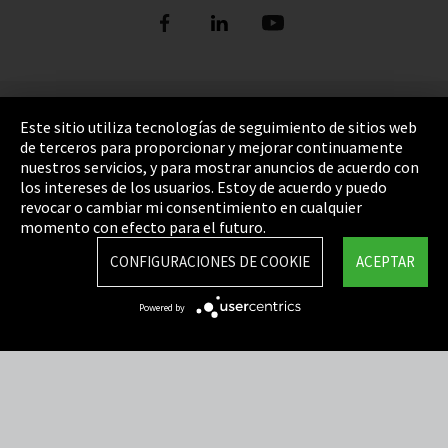
Pie de imprenta
Este sitio utiliza tecnologías de seguimiento de sitios web
de terceros para proporcionar y mejorar continuamente
Política de privacidad
nuestros servicios, y para mostrar anuncios de acuerdo con
los intereses de los usuarios. Estoy de acuerdo y puedo
Cookie Settings
revocar o cambiar mi consentimiento en cualquier
Términos y Condiciones
momento con efecto para el futuro.
Mapa del sitio
CONFIGURACIONES DE COOKIE
ACEPTAR
Integrity Line
Powered by
EmpCo directivas