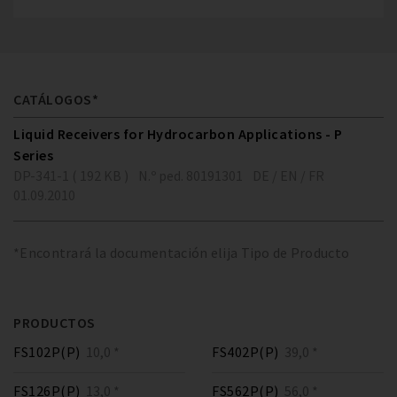
CATÁLOGOS*
Liquid Receivers for Hydrocarbon Applications - P
Series
DP-341-1 ( 192 KB )
N.º ped. 80191301
DE / EN / FR
01.09.2010
*Encontrará la documentación elija Tipo de Producto
PRODUCTOS
FS102P(P)
10,0 *
FS402P(P)
39,0 *
FS126P(P)
13,0 *
FS562P(P)
56,0 *