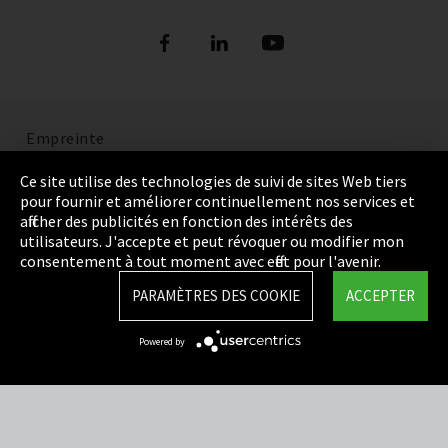
Empreinte
Politique de confidentialité
Ce site utilise des technologies de suivi de sites Web tiers
pour fournir et améliorer continuellement nos services et
Cookie Settings
afficher des publicités en fonction des intérêts des
utilisateurs. J'accepte et peut révoquer ou modifier mon
Termes et Conditions
consentement à tout moment avec effet pour l'avenir.
Plan du site
PARAMÈTRES DES COOKIE
ACCEPTER
Integrity Line
Powered by
EmpCo directives