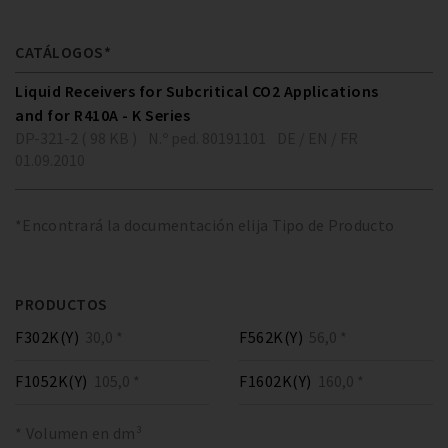
CATÁLOGOS*
Liquid Receivers for Subcritical CO2 Applications
and for R410A - K Series
DP-321-2 ( 98 KB )
N.º ped. 80191101
DE / EN / FR
01.09.2010
*Encontrará la documentación elija Tipo de Producto
PRODUCTOS
F302K(Y)
30,0 *
F562K(Y)
56,0 *
F1052K(Y)
105,0 *
F1602K(Y)
160,0 *
* Volumen en dm³