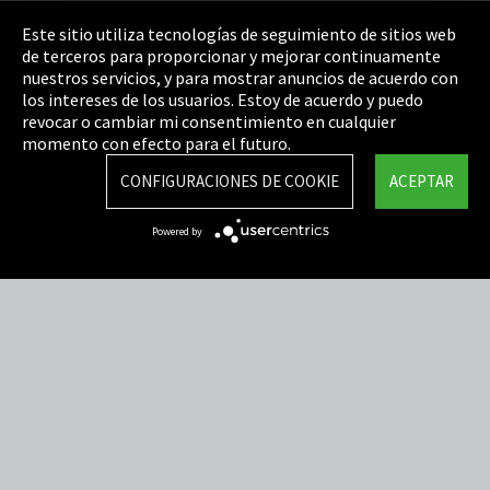
Pie de imprenta
Este sitio utiliza tecnologías de seguimiento de sitios web
de terceros para proporcionar y mejorar continuamente
Política de privacidad
nuestros servicios, y para mostrar anuncios de acuerdo con
los intereses de los usuarios. Estoy de acuerdo y puedo
Cookie Settings
revocar o cambiar mi consentimiento en cualquier
Términos y Condiciones
momento con efecto para el futuro.
Mapa del sitio
CONFIGURACIONES DE COOKIE
ACEPTAR
Integrity Line
Powered by
EmpCo directivas