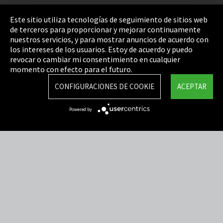
Pie de imprenta
Este sitio utiliza tecnologías de seguimiento de sitios web
de terceros para proporcionar y mejorar continuamente
Política de privacidad
nuestros servicios, y para mostrar anuncios de acuerdo con
los intereses de los usuarios. Estoy de acuerdo y puedo
Cookie Settings
revocar o cambiar mi consentimiento en cualquier
Términos y Condiciones
momento con efecto para el futuro.
Mapa del sitio
CONFIGURACIONES DE COOKIE
ACEPTAR
Integrity Line
Powered by
EmpCo directivas