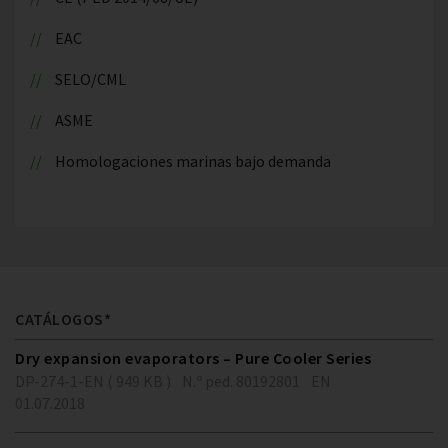
EAC
SELO/CML
ASME
Homologaciones marinas bajo demanda
CATÁLOGOS*
Dry expansion evaporators – Pure Cooler Series
DP-274-1-EN ( 949 KB )
N.º ped. 80192801
EN
01.07.2018