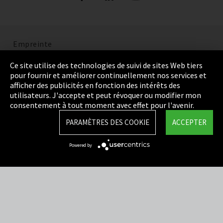
Empreinte
Politique de confidentialité
Ce site utilise des technologies de suivi de sites Web tiers
pour fournir et améliorer continuellement nos services et
Cookie Settings
afficher des publicités en fonction des intérêts des
utilisateurs. J'accepte et peut révoquer ou modifier mon
Termes et Conditions
consentement à tout moment avec effet pour l'avenir.
Plan du site
PARAMÈTRES DES COOKIE
ACCEPTER
Integrity Line
Powered by
EmpCo directives