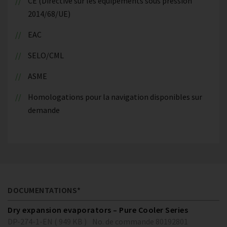
CE (Directive sur les équipements sous pression
2014/68/UE)
EAC
SELO/CML
ASME
Homologations pour la navigation disponibles sur
demande
DOCUMENTATIONS*
Dry expansion evaporators – Pure Cooler Series
DP-274-1-EN ( 949 KB )
No. de commande 80192801