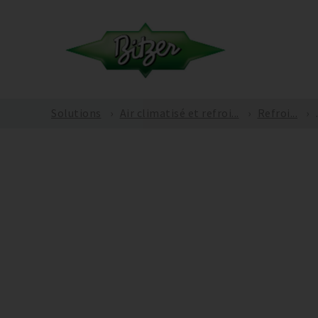
Solutions
Air climatisé et refroi...
Refroi...
.