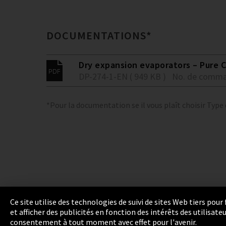
DOCUMENTATIONS*
Dry expansion evaporators – Pure C
DP-274-1-EN ( 949 KB )
No. de comma
*Pour la documentation se il vous plaît choisir Type
Ce site utilise des technologies de suivi de sites Web tiers pou
et afficher des publicités en fonction des intérêts des utilisat
Empreinte
Politique de confidentialité
Cook
consentement à tout moment avec effet pour l'avenir.