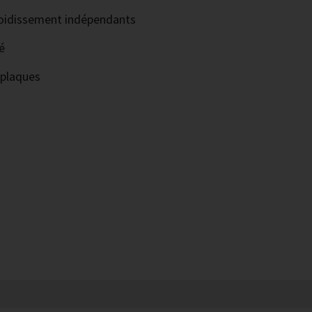
efroidissement indépendants
é
 plaques