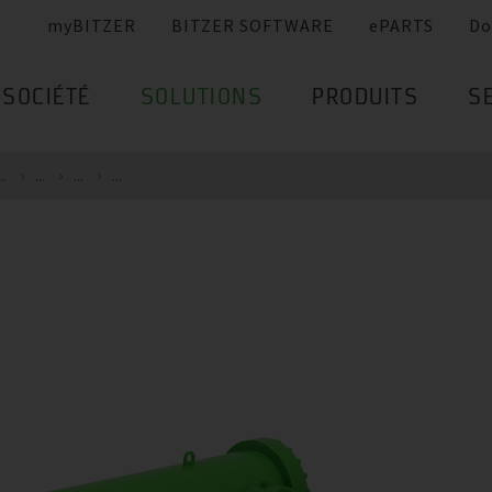
myBITZER
BITZER SOFTWARE
ePARTS
Do
SOCIÉTÉ
SOLUTIONS
PRODUITS
S
..
...
...
...