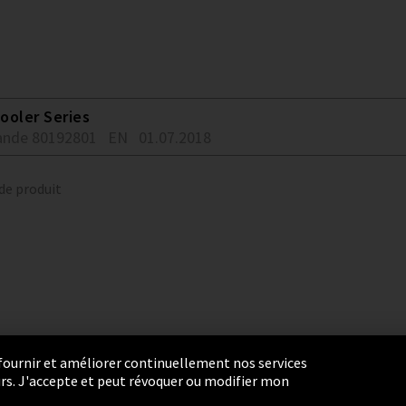
ooler Series
nde 80192801
EN
01.07.2018
 de produit
r fournir et améliorer continuellement nos services
eurs. J'accepte et peut révoquer ou modifier mon
ie Settings
Termes et Conditions
Plan du site