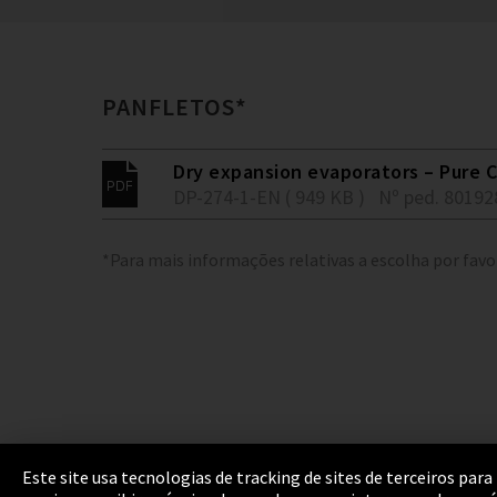
PANFLETOS*
Dry expansion evaporators – Pure C
DP-274-1-EN ( 949 KB )
Nº ped. 80192
*Para mais informações relativas a escolha por favo
Este site usa tecnologias de tracking de sites de terceiros p