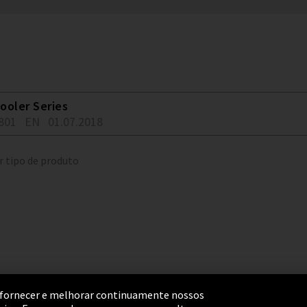
ooler Series
801
EN
01.07.2018
r tipo de produto
ara fornecer e melhorar continuamente nossos