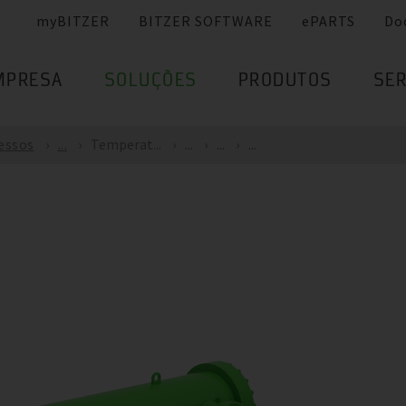
myBITZER
BITZER SOFTWARE
ePARTS
Do
MPRESA
SOLUÇÕES
PRODUTOS
SER
cessos
...
Temperat...
...
...
...