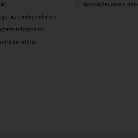
ar)
Aprovações para o tran
efrigeração independentes
agente refrigerante
ntre defletores