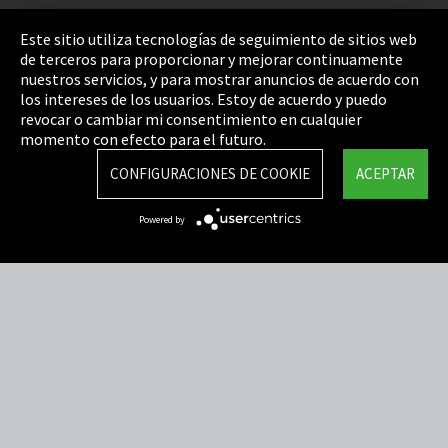
Pie de imprenta
Este sitio utiliza tecnologías de seguimiento de sitios web
de terceros para proporcionar y mejorar continuamente
Política de privacidad
nuestros servicios, y para mostrar anuncios de acuerdo con
los intereses de los usuarios. Estoy de acuerdo y puedo
Cookie Settings
revocar o cambiar mi consentimiento en cualquier
Términos y Condiciones
momento con efecto para el futuro.
Mapa del sitio
CONFIGURACIONES DE COOKIE
ACEPTAR
Integrity Line
Powered by
EmpCo directivas