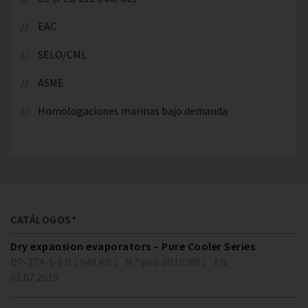
EAC
SELO/CML
ASME
Homologaciones marinas bajo demanda
CATÁLOGOS*
Dry expansion evaporators – Pure Cooler Series
DP-274-1-EN ( 949 KB )
N.º ped. 80192801
EN
01.07.2018