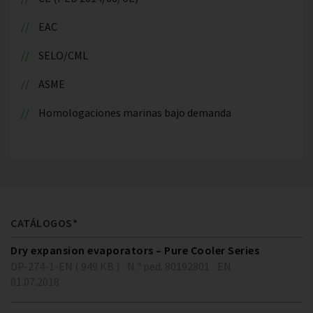
EAC
SELO/CML
ASME
Homologaciones marinas bajo demanda
CATÁLOGOS*
Dry expansion evaporators – Pure Cooler Series
DP-274-1-EN ( 949 KB )
N.º ped. 80192801
EN
01.07.2018