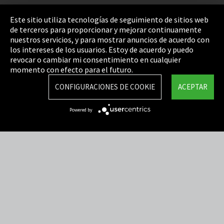
Pie de imprenta
Este sitio utiliza tecnologías de seguimiento de sitios web
de terceros para proporcionar y mejorar continuamente
Política de privacidad
nuestros servicios, y para mostrar anuncios de acuerdo con
los intereses de los usuarios. Estoy de acuerdo y puedo
Cookie Settings
revocar o cambiar mi consentimiento en cualquier
Términos y Condiciones
momento con efecto para el futuro.
Mapa del sitio
CONFIGURACIONES DE COOKIE
ACEPTAR
Integrity Line
Powered by
EmpCo directivas