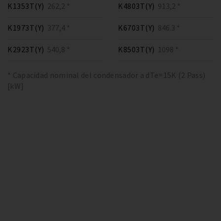
K1353T(Y)
262,2 *
K4803T(Y)
913,2 *
K1973T(Y)
377,4 *
K6703T(Y)
846.3 *
K2923T(Y)
540,8 *
K8503T(Y)
1098 *
* Capacidad nominal del condensador a dTe=15K (2 Pass)
[kW]