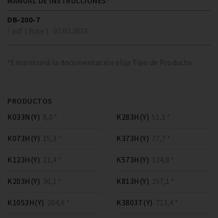
MANUAL DE INSTRUCCIONES*
DB-200-7
/ pdf ( Byte )
01.02.2023
*Encontrará la documentación elija Tipo de Producto
PRODUCTOS
K033N(Y)
8,0 *
K283H(Y)
51,1 *
K073H(Y)
15,3 *
K373H(Y)
77,7 *
K123H(Y)
21,4 *
K573H(Y)
124,8 *
K203H(Y)
36,1 *
K813H(Y)
157,1 *
K1053H(Y)
204,6 *
K3803T(Y)
713,4 *