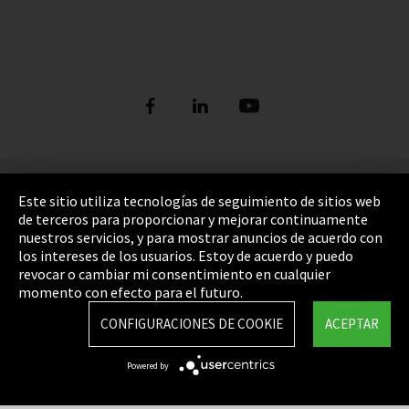
Pie de imprenta
Este sitio utiliza tecnologías de seguimiento de sitios web
de terceros para proporcionar y mejorar continuamente
Política de privacidad
nuestros servicios, y para mostrar anuncios de acuerdo con
los intereses de los usuarios. Estoy de acuerdo y puedo
Cookie Settings
revocar o cambiar mi consentimiento en cualquier
Términos y Condiciones
momento con efecto para el futuro.
Mapa del sitio
CONFIGURACIONES DE COOKIE
ACEPTAR
Integrity Line
Powered by
EmpCo directivas