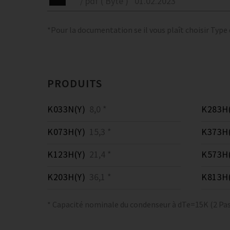
/ pdf ( Byte )
01.02.2023
*Pour la documentation se il vous plaît choisir Type
PRODUITS
K033N(Y)
8,0 *
K283H(
K073H(Y)
15,3 *
K373H(
K123H(Y)
21,4 *
K573H(
K203H(Y)
36,1 *
K813H(
* Capacité nominale du condenseur à dTe=15K (2 Pas