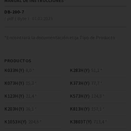
MANUAL DE INSTRUCCIONES*
DB-200-7
/ pdf ( Byte )
01.02.2023
*Encontrará la documentación elija Tipo de Producto
PRODUCTOS
K033N(Y)
8,0 *
K283H(Y)
51,1 *
K073H(Y)
15,3 *
K373H(Y)
77,7 *
K123H(Y)
21,4 *
K573H(Y)
124,8 *
K203H(Y)
36,1 *
K813H(Y)
157,1 *
K1053H(Y)
204,6 *
K3803T(Y)
713,4 *