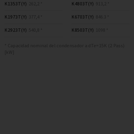
K1353T(Y)
262,2 *
K4803T(Y)
913,2 *
K1973T(Y)
377,4 *
K6703T(Y)
846.3 *
K2923T(Y)
540,8 *
K8503T(Y)
1098 *
* Capacidad nominal del condensador a dTe=15K (2 Pass)
[kW]