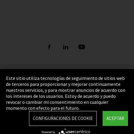
Pie de imprenta
Este sitio utiliza tecnologías de seguimiento de sitios web
de terceros para proporcionar y mejorar continuamente
Política de privacidad
nuestros servicios, y para mostrar anuncios de acuerdo con
los intereses de los usuarios. Estoy de acuerdo y puedo
Cookie Settings
revocar o cambiar mi consentimiento en cualquier
Términos y Condiciones
momento con efecto para el futuro.
Mapa del sitio
CONFIGURACIONES DE COOKIE
ACEPTAR
Integrity Line
Powered by