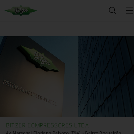
BITZER COMPRESSORES LTDA
Av. Marechal Floriano Peixoto, 7941 - Bairro Boqueirão