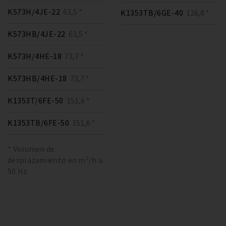
K573H/4JE-22
63,5 *
K1353TB/6GE-40
126,8 *
K573HB/4JE-22
63,5 *
K573H/4HE-18
73,7 *
K573HB/4HE-18
73,7 *
K1353T/6FE-50
151,6 *
K1353TB/6FE-50
151,6 *
* Volumen de
desplazamiento en m³/h a
50 Hz