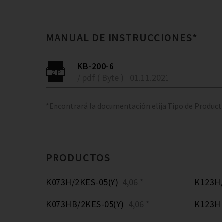
MANUAL DE INSTRUCCIONES*
KB-200-6
/ pdf ( Byte )
01.11.2021
*Encontrará la documentación elija Tipo de Produc
PRODUCTOS
K073H/2KES-05(Y)
4,06 *
K123H/
K073HB/2KES-05(Y)
4,06 *
K123HB