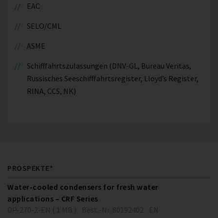
EAC
SELO/CML
ASME
Schifffahrtszulassungen (DNV-GL, Bureau Veritas,
Russisches Seeschifffahrtsregister, Lloyd’s Register,
RINA, CCS, NK)
PROSPEKTE*
Water-cooled condensers for fresh water
applications – CRF Series
DP-270-2-EN ( 1 MB )
Best.-Nr. 80192402
EN