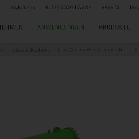
myBITZER
BITZER SOFTWARE
ePARTS
Dok
NEHMEN
ANWENDUNGEN
PRODUKTE
ng
Prozesskühlung
Tiefe Verdampfungstemperatu...
Kä