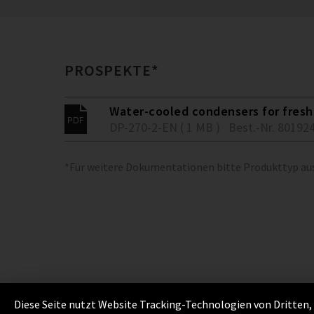
PROSPEKTE*
Water-cooled condensers for fresh 
DP-270-2-EN ( 1 MB )
Best.-Nr. 80192
*Für weitere Dokumentationen bitte Produkttyp a
Diese Seite nutzt Website Tracking-Technologien von Dritten, 