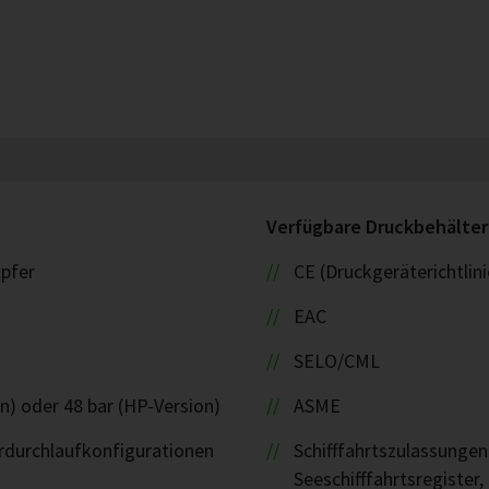
Verfügbare Druckbehälte
upfer
CE (Druckgeräterichtlin
EAC
SELO/CML
n) oder 48 bar (HP-Version)
ASME
rdurchlaufkonfigurationen
Schifffahrtszulassungen
Seeschifffahrtsregister,