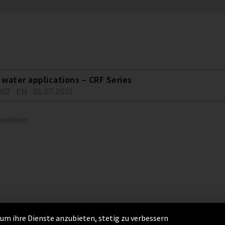
water applications – CRF Series
402
EN
01.07.2021
uswählen
um ihre Dienste anzubieten, stetig zu verbessern