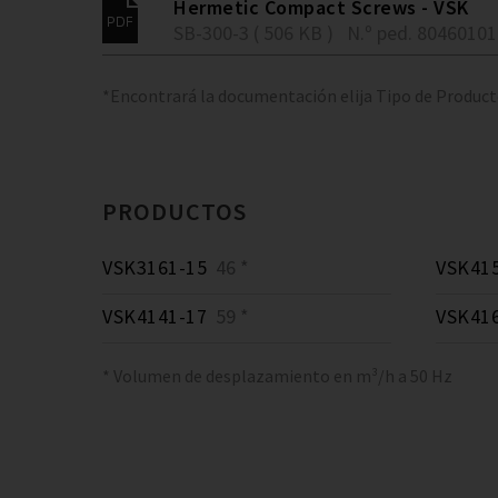
Hermetic Compact Screws - VSK
SB-300-3 ( 506 KB )
N.º ped. 80460101
*Encontrará la documentación elija Tipo de Produc
PRODUCTOS
VSK3161-15
46 *
VSK41
VSK4141-17
59 *
VSK41
* Volumen de desplazamiento en m³/h a 50 Hz