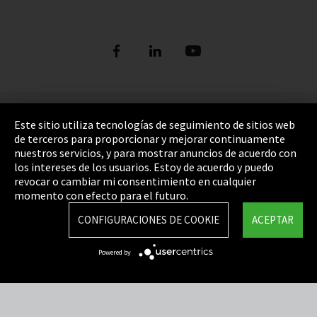
Pie de imprenta
Este sitio utiliza tecnologías de seguimiento de sitios web
de terceros para proporcionar y mejorar continuamente
Política de privacidad
nuestros servicios, y para mostrar anuncios de acuerdo con
los intereses de los usuarios. Estoy de acuerdo y puedo
Cookie Settings
revocar o cambiar mi consentimiento en cualquier
Términos y Condiciones
momento con efecto para el futuro.
Mapa del sitio
CONFIGURACIONES DE COOKIE
ACEPTAR
Integrity Line
Powered by
EmpCo directivas