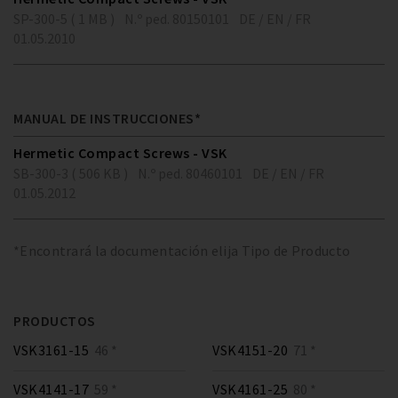
SP-300-5 ( 1 MB )
N.º ped. 80150101
DE / EN / FR
01.05.2010
MANUAL DE INSTRUCCIONES*
Hermetic Compact Screws - VSK
SB-300-3 ( 506 KB )
N.º ped. 80460101
DE / EN / FR
01.05.2012
*Encontrará la documentación elija Tipo de Producto
PRODUCTOS
VSK3161-15
46 *
VSK4151-20
71 *
VSK4141-17
59 *
VSK4161-25
80 *