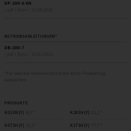
DP-200-6-EN
/ pdf ( Byte )
01.09.2018
BETRIEBSANLEITUNGEN*
DB-200-7
/ pdf ( Byte )
01.02.2023
*Für weitere Dokumentationen bitte Produkttyp
auswählen
PRODUKTE
K033N(Y)
8,0 *
K283H(Y)
51,1 *
K073H(Y)
15,3 *
K373H(Y)
77,7 *