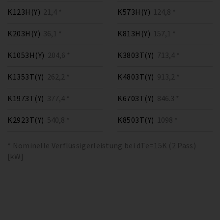
K123H(Y)
21,4 *
K573H(Y)
124,8 *
K203H(Y)
36,1 *
K813H(Y)
157,1 *
K1053H(Y)
204,6 *
K3803T(Y)
713,4 *
K1353T(Y)
262,2 *
K4803T(Y)
913,2 *
K1973T(Y)
377,4 *
K6703T(Y)
846.3 *
K2923T(Y)
540,8 *
K8503T(Y)
1098 *
* Nominelle Verflüssigerleistung bei dTe=15K (2 Pass)
[kW]