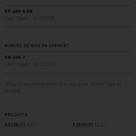
DP-200-6-EN
/ pdf ( Byte )
01.09.2018
MANUEL DE MISE EN SERVICE*
DB-200-7
/ pdf ( Byte )
01.02.2023
*Pour la documentation se il vous plaît choisir Type de
produit
PRODUITS
K033N(Y)
8,0 *
K283H(Y)
51,1 *