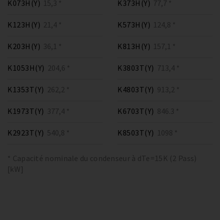
K073H(Y)
15,3 *
K373H(Y)
77,7 *
K123H(Y)
21,4 *
K573H(Y)
124,8 *
K203H(Y)
36,1 *
K813H(Y)
157,1 *
K1053H(Y)
204,6 *
K3803T(Y)
713,4 *
K1353T(Y)
262,2 *
K4803T(Y)
913,2 *
K1973T(Y)
377,4 *
K6703T(Y)
846.3 *
K2923T(Y)
540,8 *
K8503T(Y)
1098 *
* Capacité nominale du condenseur à dTe=15K (2 Pass)
[kW]