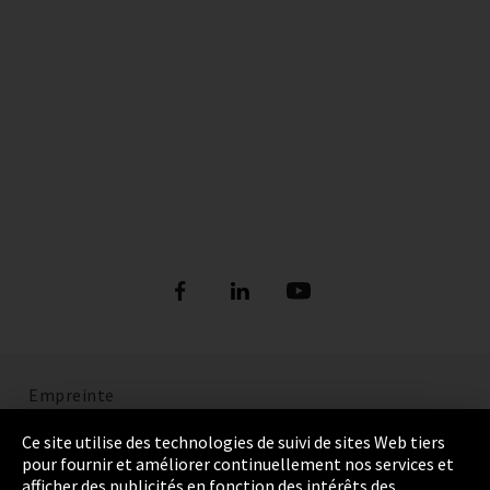
Empreinte
Politique de confidentialité
Ce site utilise des technologies de suivi de sites Web tiers
pour fournir et améliorer continuellement nos services et
Cookie Settings
afficher des publicités en fonction des intérêts des