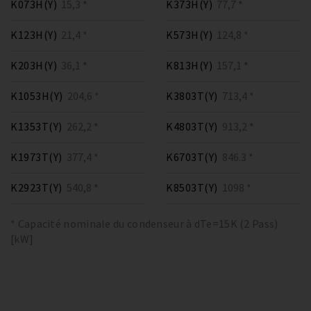
K073H(Y)
15,3 *
K373H(Y)
77,7 *
K123H(Y)
21,4 *
K573H(Y)
124,8 *
K203H(Y)
36,1 *
K813H(Y)
157,1 *
K1053H(Y)
204,6 *
K3803T(Y)
713,4 *
K1353T(Y)
262,2 *
K4803T(Y)
913,2 *
K1973T(Y)
377,4 *
K6703T(Y)
846.3 *
K2923T(Y)
540,8 *
K8503T(Y)
1098 *
* Capacité nominale du condenseur à dTe=15K (2 Pass)
[kW]