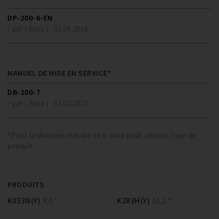
DP-200-6-EN
/ pdf ( Byte )
01.09.2018
MANUEL DE MISE EN SERVICE*
DB-200-7
/ pdf ( Byte )
01.02.2023
*Pour la documentation se il vous plaît choisir Type de
produit
PRODUITS
K033N(Y)
8,0 *
K283H(Y)
51,1 *