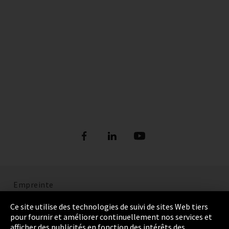
Empreinte
Politique de confidentialité
Ce site utilise des technologies de suivi de sites Web tiers
pour fournir et améliorer continuellement nos services et
Cookie Settings
afficher des publicités en fonction des intérêts des