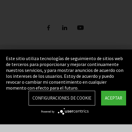
Pie de imprenta
Este sitio utiliza tecnologías de seguimiento de sitios web
de terceros para proporcionar y mejorar continuamente
Política de privacidad
nuestros servicios, y para mostrar anuncios de acuerdo con
los intereses de los usuarios. Estoy de acuerdo y puedo
Cookie Settings
revocar o cambiar mi consentimiento en cualquier
Términos y Condiciones
momento con efecto para el futuro.
Mapa del sitio
CONFIGURACIONES DE COOKIE
ACEPTAR
Integrity Line
Powered by
EmpCo directivas