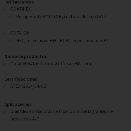
Refrigerantes
OS.A74-EX:
Refrigerante R717 (NH₃) natural de bajo GWP
OS.74-EX:
HFC, mezclas de HFC, HCFC, no inflamables A1
Gama de productos
4 modelos: De 165 a 250 m³/h a 2900 rpm
Certificaciones
ATEX (2014/34/UE)
Aplicaciones
Unidades enfriadoras de líquido antideflagrantes de
procesos y A/C