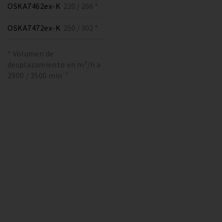
OSKA7462ex-K
220 / 266 *
OSKA7472ex-K
250 / 302 *
* Volumen de
desplazamiento en m³/h a
2900 / 3500 min⁻¹