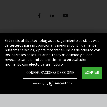
Pie de imprenta
Este sitio utiliza tecnologías de seguimiento de sitios web
de terceros para proporcionar y mejorar continuamente
Política de privacidad
nuestros servicios, y para mostrar anuncios de acuerdo con
los intereses de los usuarios. Estoy de acuerdo y puedo
Cookie Settings
revocar o cambiar mi consentimiento en cualquier
Términos y Condiciones
momento con efecto para el futuro.
Mapa del sitio
CONFIGURACIONES DE COOKIE
ACEPTAR
Integrity Line
Powered by
EmpCo directivas