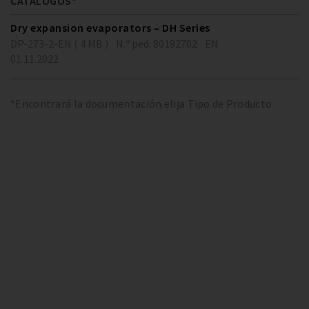
CATÁLOGOS*
Dry expansion evaporators – DH Series
DP-273-2-EN ( 4 MB )
N.º ped. 80192702
EN
01.11.2022
*Encontrará la documentación elija Tipo de Producto