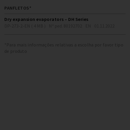
PANFLETOS*
Dry expansion evaporators – DH Series
DP-273-2-EN ( 4 MB )
Nº ped. 80192702
EN
01.11.2022
*Para mais informações relativas a escolha por favor tipo
de produto