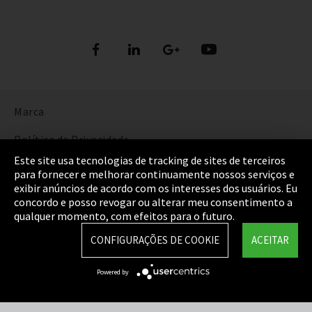
Marca
Política de Privacidade
Este site usa tecnologias de tracking de sites de terceiros
Cookie Settings
para fornecer e melhorar continuamente nossos serviços e
exibir anúncios de acordo com os interesses dos usuários. Eu
Termos e Condições
concordo e posso revogar ou alterar meu consentimento a
qualquer momento, com efeitos para o futuro.
Mapa do Site
CONFIGURAÇÕES DE COOKIE
ACEITAR
Integrity Line
Powered by
EmpCo diretivas