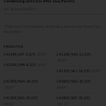
Condensing units (for APAC Asia/Pacific)
KP-263
en
VERSÃO
3
*Para mais informações relativas a escolha por favor tipo
de produto
PRODUTOS
LH104E/S4T-5.2(Y)
19.70 *
LH124E/S4G-12.2(Y)
42.30 *
LH104E/S4N-8.2(Y)
28.00 *
LH135E/S6J-16.2(Y)
63.50 *
LH135E/S6H-20.2(Y)
LH265E/S6G-25.2(Y)
73.60 *
84.50 *
LH135E/S6G-25.2(Y)
LH265E/S6F-30.2(Y)
84.50 *
101.10 *