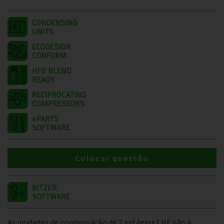
Colocar questão
As unidades de condensação de 2 estágios LHE são a