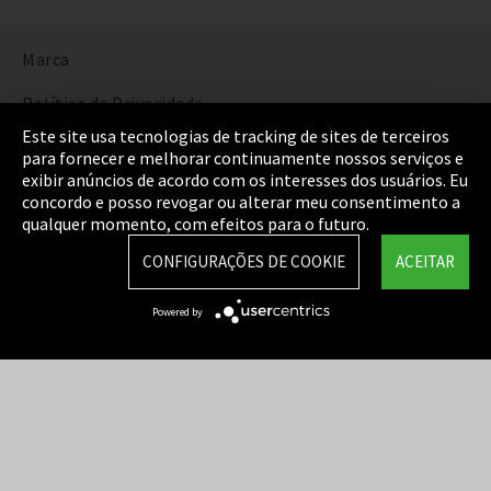
Marca
Política de Privacidade
Este site usa tecnologias de tracking de sites de terceiros
Cookie Settings
para fornecer e melhorar continuamente nossos serviços e
exibir anúncios de acordo com os interesses dos usuários. Eu
Termos e Condições
concordo e posso revogar ou alterar meu consentimento a
qualquer momento, com efeitos para o futuro.
Mapa do Site
CONFIGURAÇÕES DE COOKIE
ACEITAR
Integrity Line
Powered by
EmpCo diretivas