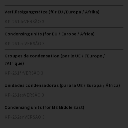
Verflüssigungssätze (für EU /Europa / Afrika)
KP-261
de
VERSÃO
3
Condensing units (for EU / Europe / Africa)
KP-261
en
VERSÃO
3
Groupes de condensation (par le UE / l’Europe /
l’Afrique)
KP-261
fr
VERSÃO
3
Unidades condensadoras (para la UE / Europa / África)
KP-261
es
VERSÃO
3
Condensing units (for ME Middle East)
KP-262
en
VERSÃO
3