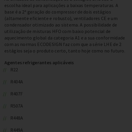
escolha ideal para aplicações a baixas temperaturas. A
base é a 2ª geração do compressor de dois estágios
(altamente eficiente e robusto), ventiladores CE e um
condensador otimizado ao sistema. A possibilidade de
utilização de misturas HFO com baixo potencial de
aquecimento global da categoria A1 e a sua conformidade
com as normas ECODESIGN faz com que a série LHE de 2
estágios seja o produto certo, tanto hoje como no futuro.
Agentes refrigerantes aplicáveis
R22
R404A
R407F
R507A
R448A
R449A