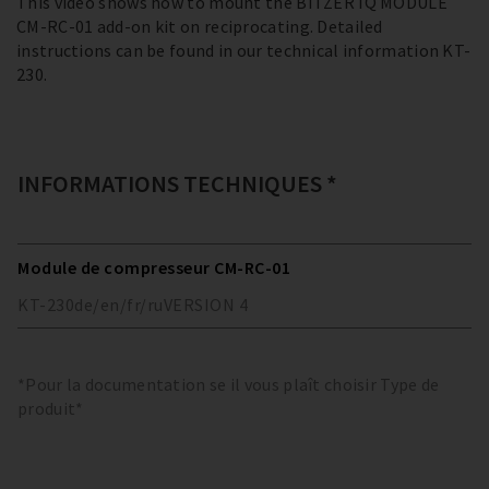
This video shows how to mount the BITZER IQ MODULE
CM-RC-01 add-on kit on reciprocating. Detailed
instructions can be found in our technical information KT-
230.
INFORMATIONS TECHNIQUES *
Module de compresseur CM-RC-01
KT-230
de/en/fr/ru
VERSION
4
*Pour la documentation se il vous plaît choisir Type de
produit*