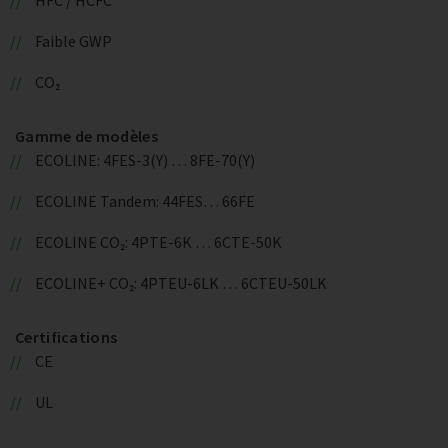
Faible GWP
CO₂
Gamme de modèles
ECOLINE: 4FES-3(Y) … 8FE-70(Y)
ECOLINE Tandem: 44FES… 66FE
ECOLINE CO₂: 4PTE-6K … 6CTE-50K
ECOLINE+ CO₂: 4PTEU-6LK … 6CTEU-50LK
Certifications
CE
UL