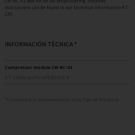
CM-RC-01 add-on kit on reciprocating. Detailed
instructions can be found in our technical information KT-
230.
INFORMACIÓN TÉCNICA *
Compressor module CM-RC-01
KT-230
de/en/fr/ru
VERSIÓN
4
*Encontrará la documentación elija Tipo de Producto