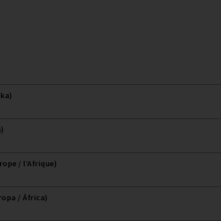
ika)
a)
ope / l’Afrique)
opa / África)