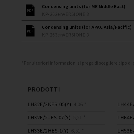
Condensing units (for ME Middle East)
KP-262
en
VERSIONE
3
Condensing units (for APAC Asia/Pacific)
KP-263
en
VERSIONE
3
*Per ulteriori informazioni si prega di scegliere tipo di
PRODOTTI
LH32E/2KES-05(Y)
4,06 *
LH44E/
LH32E/2JES-07(Y)
5,21 *
LH64E/
LH33E/2HES-1(Y)
6,51 *
LH53E/