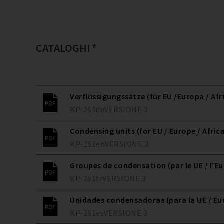
CATALOGHI *
Verflüssigungssätze (für EU /Europa / Afr
KP-261
de
VERSIONE
3
Condensing units (for EU / Europe / Afric
KP-261
en
VERSIONE
3
Groupes de condensation (par le UE / l’Eur
KP-261
fr
VERSIONE
3
Unidades condensadoras (para la UE / Eur
KP-261
es
VERSIONE
3