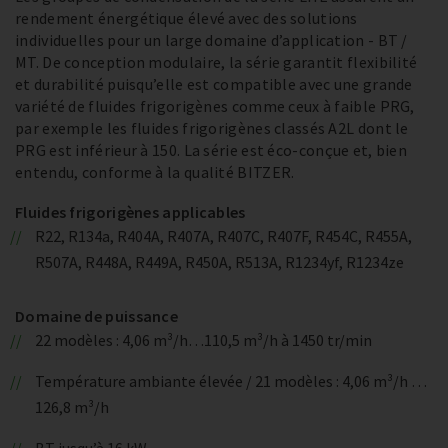
rendement énergétique élevé avec des solutions
individuelles pour un large domaine d’application - BT /
MT. De conception modulaire, la série garantit flexibilité
et durabilité puisqu’elle est compatible avec une grande
variété de fluides frigorigènes comme ceux à faible PRG,
par exemple les fluides frigorigènes classés A2L dont le
PRG est inférieur à 150. La série est éco-conçue et, bien
entendu, conforme à la qualité BITZER.
Fluides frigorigènes applicables
R22, R134a, R404A, R407A, R407C, R407F, R454C, R455A,
R507A, R448A, R449A, R450A, R513A, R1234yf, R1234ze
Domaine de puissance
22 modèles : 4,06 m³/h…110,5 m³/h à 1450 tr/min
Température ambiante élevée / 21 modèles : 4,06 m³/h …
126,8 m³/h
BT jusqu’à 16 kW