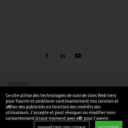
Empreinte
Politique de confidentialité
Ce site utilise des technologies de suivi de sites Web tiers
pour fournir et améliorer continuellement nos services et
Cookie Settings
afficher des publicités en fonction des intérêts des
utilisateurs. J'accepte et peut révoquer ou modifier mon
Termes et Conditions
consentement à tout moment avec effet pour l'avenir.
Plan du site
PARAMÈTRES DES COOKIE
ACCEPTER