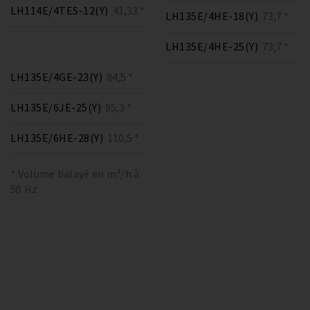
LH114E/4TES-12(Y)
41,33 *
LH135E/4HE-18(Y)
73,7 *
LH135E/4HE-25(Y)
73,7 *
LH135E/4GE-23(Y)
84,5 *
LH135E/6JE-25(Y)
95,3 *
LH135E/6HE-28(Y)
110,5 *
* Volume balayé en m³/h à
50 Hz