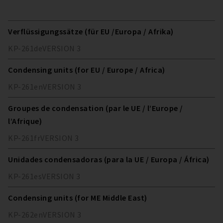
Verflüssigungssätze (für EU /Europa / Afrika)
KP-261
de
VERSION
3
Condensing units (for EU / Europe / Africa)
KP-261
en
VERSION
3
Groupes de condensation (par le UE / l’Europe /
l’Afrique)
KP-261
fr
VERSION
3
Unidades condensadoras (para la UE / Europa / África)
KP-261
es
VERSION
3
Condensing units (for ME Middle East)
KP-262
en
VERSION
3