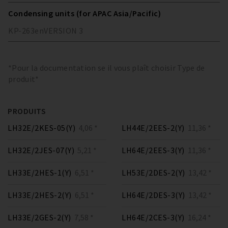
Condensing units (for APAC Asia/Pacific)
KP-263
en
VERSION
3
*Pour la documentation se il vous plaît choisir Type de
produit*
PRODUITS
LH32E/2KES-05(Y)
4,06 *
LH44E/2EES-2(Y)
11,36 *
LH32E/2JES-07(Y)
5,21 *
LH64E/2EES-3(Y)
11,36 *
LH33E/2HES-1(Y)
6,51 *
LH53E/2DES-2(Y)
13,42 *
LH33E/2HES-2(Y)
6,51 *
LH64E/2DES-3(Y)
13,42 *
LH33E/2GES-2(Y)
7,58 *
LH64E/2CES-3(Y)
16,24 *