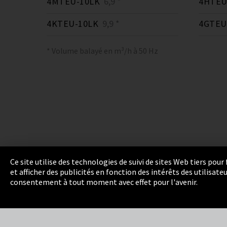
4MTEU-10LK
6,9 *
4HTEU
4KTEU-10LK
9,9 *
4GTEU
* Volume balayé en m³/h à 50 Hz
Ce site utilise des technologies de suivi de sites Web tiers pou
et afficher des publicités en fonction des intérêts des utilisat
Empreinte
Politique de confidentialité
Cook
consentement à tout moment avec effet pour l'avenir.
Integrity Line
EmpCo directives