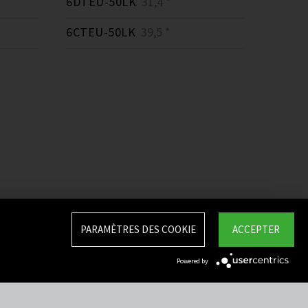
6DTEU-50LK
31,4 *
6CTEU-50LK
39,5 *
PARAMÈTRES DES COOKIE
ACCEPTER
Powered by