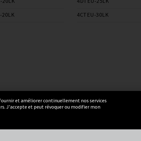
-20LK
4DTEU-25LK
-20LK
4CTEU-30LK
r fournir et améliorer continuellement nos services
eurs. J'accepte et peut révoquer ou modifier mon
ie Settings
Termes et Conditions
Plan du site