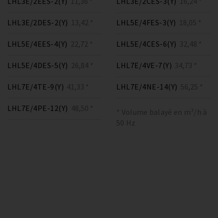
LHL3E/2EES-2(Y)
11,36 *
LHL3E/2CES-3(Y)
16,24 *
LHL3E/2DES-2(Y)
13,42 *
LHL5E/4FES-3(Y)
18,05 *
LHL5E/4EES-4(Y)
22,72 *
LHL5E/4CES-6(Y)
32,48 *
LHL5E/4DES-5(Y)
26,84 *
LHL7E/4VE-7(Y)
34,73 *
LHL7E/4TE-9(Y)
41,33 *
LHL7E/4NE-14(Y)
56,25 *
LHL7E/4PE-12(Y)
48,50 *
* Volume balayé en m³/h à
50 Hz