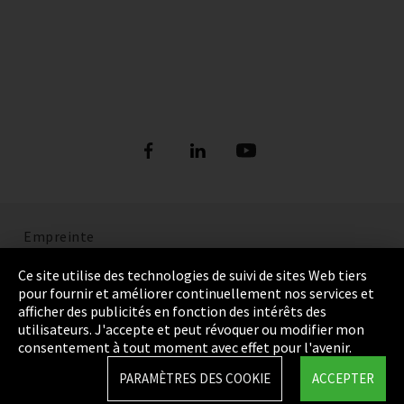
Empreinte
Politique de confidentialité
Ce site utilise des technologies de suivi de sites Web tiers
pour fournir et améliorer continuellement nos services et
Cookie Settings
afficher des publicités en fonction des intérêts des
utilisateurs. J'accepte et peut révoquer ou modifier mon
Termes et Conditions
consentement à tout moment avec effet pour l'avenir.
Plan du site
PARAMÈTRES DES COOKIE
ACCEPTER
Integrity Line