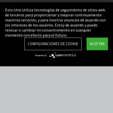
Pie de imprenta
Este sitio utiliza tecnologías de seguimiento de sitios web
de terceros para proporcionar y mejorar continuamente
Política de privacidad
nuestros servicios, y para mostrar anuncios de acuerdo con
los intereses de los usuarios. Estoy de acuerdo y puedo
Cookie Settings
revocar o cambiar mi consentimiento en cualquier
Términos y Condiciones
momento con efecto para el futuro.
Mapa del sitio
CONFIGURACIONES DE COOKIE
ACEPTAR
Integrity Line
Powered by
EmpCo directivas