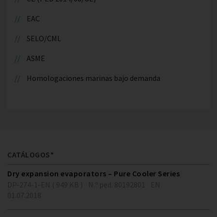
EAC
SELO/CML
ASME
Homologaciones marinas bajo demanda
CATÁLOGOS*
Dry expansion evaporators – Pure Cooler Series
DP-274-1-EN ( 949 KB )
N.º ped. 80192801
EN
01.07.2018